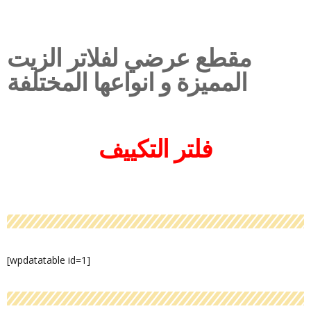
مقطع عرضي لفلاتر الزيت
المميزة و انواعها المختلفة
فلتر التكييف
[wpdatatable id=1]