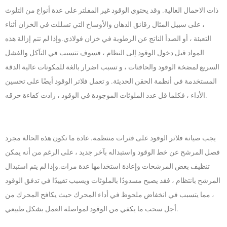
ذات الاحمال العالية. وقد يحتوي الوقود غير المفلتر على عدة أنواع من التلوث
، على سبيل المثال رقائق الدهان والأوساخ التي تسللت في الخزان أثناء
التعبئة ، أو الصدأ الناتج عن الرطوبة في خزان فولاذي.وإذا لم تتم إزالة هذه
المواد قبل دخول الوقود إلى النظام ، فسوف تتسبب في التآكل والفشل
السريع لمضخة الوقود والحاقنات ، و تسبب اضرار بالغة للمكونات عالية الدقة
المستخدمة في أنظمة الحقن الحديثة. و تعمل فلاتر الوقود أيضًا على تحسين
الأداء ، فكلما قل عدد الملوثات الموجودة في الوقود ، زادت كفاءة حرقه.
يجب صيانة فلاتر الوقود على فترات منتظمة. عادة ما تكون هذه الحالة مجرد
فصل المرشح عن خط الوقود واستبداله بآخر جديد ، على الرغم من أنه يمكن
تنظيف بعض المرشحات وإعادة استخدامها عدة مرات.وإذا لم يتم استبدال
المرشح بانتظام ، فقد يصبح مسدودًا بالملوثات ويسبب تقييدًا في تدفق الوقود
، مما يتسبب في انخفاض ملحوظ في أداء المحرك حيث يكافح المحرك من
أجل سحب ما يكفي من الوقود لمواصلة العمل بشكل طبيعي.