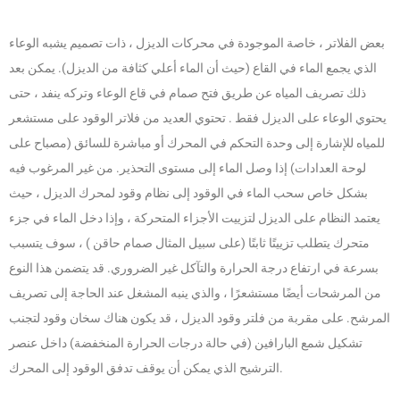
بعض الفلاتر ، خاصة الموجودة في محركات الديزل ، ذات تصميم يشبه الوعاء
الذي يجمع الماء في القاع (حيث أن الماء أعلي كثافة من الديزل). يمكن بعد
ذلك تصريف المياه عن طريق فتح صمام في قاع الوعاء وتركه ينفد ، حتى
يحتوي الوعاء على الديزل فقط . تحتوي العديد من فلاتر الوقود على مستشعر
للمياه للإشارة إلى وحدة التحكم في المحرك أو مباشرة للسائق (مصباح على
لوحة العدادات) إذا وصل الماء إلى مستوى التحذير. من غير المرغوب فيه
بشكل خاص سحب الماء في الوقود إلى نظام وقود لمحرك الديزل ، حيث
يعتمد النظام على الديزل لتزييت الأجزاء المتحركة ، وإذا دخل الماء في جزء
متحرك يتطلب تزييتًا ثابتًا (على سبيل المثال صمام حاقن ) ، سوف يتسبب
بسرعة في ارتفاع درجة الحرارة والتآكل غير الضروري. قد يتضمن هذا النوع
من المرشحات أيضًا مستشعرًا ، والذي ينبه المشغل عند الحاجة إلى تصريف
المرشح. على مقربة من فلتر وقود الديزل ، قد يكون هناك سخان وقود لتجنب
تشكيل شمع البارافين (في حالة درجات الحرارة المنخفضة) داخل عنصر
الترشيح الذي يمكن أن يوقف تدفق الوقود إلى المحرك.