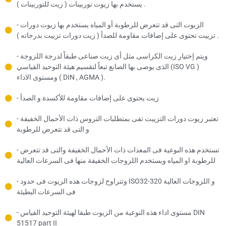
يستخدم بها زيوت توربينات ( زيت للتوربينات ) .
- الزيوت التى قد تتعرض للرطوبة أو المياه يستخدم بها زيوت دورات
تزييت تحتوى على إضافات مقاومة للصدأ ( زيت دورات تزييت بدرجاته ) .
- ويتم إختيار زيت الكراسى مثل أى زيت صناعى طبقاً لدرجة اللزوجة
الذى يوصى بها الصانع تبعاً لتقسيم هيئة التوحيد القياسي (ISO VG )
ومستوى الاداء ( DIN , AGMA ).
- زيت يحتوى على إضافات مقاومة للأكسدة و الصدأ
- تعتبر زيوت دورات التزييت تفى بمتطلبات التروس ذات الأحمال الخفيفة
و التى قد تتعرض للرطوبة
- تستخدم هذه النوعية فى المعدات ذات الأحمال الخفيفة والتى قد تتعرض
للرطوبة او المياه ويستخدم اللزوجات الخفيفة منها فى السرعات العالية
- وتتراوح لزوجات هذه الزيوت فى حدود ISO32-320 و اللزوجات العالية
فى السرعات البطيئة
- مستوى اداء هذه النوعية من الزيوت طبقا لهيئة التوحيد القياس DIN
51517 part II