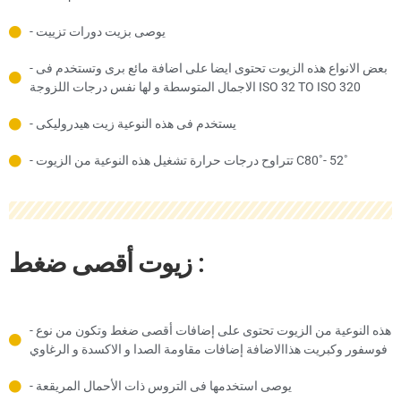
- يوصى بزيت دورات تزييت
- بعض الانواع هذه الزيوت تحتوى ايضا على اضافة مائع برى وتستخدم فى
الاجمال المتوسطة و لها نفس درجات اللزوجة ISO 32 TO ISO 320
- يستخدم فى هذه النوعية زيت هيدروليكى
- تتراوح درجات حرارة تشغيل هذه النوعية من الزيوت C80˚- 52˚
زيوت أقصى ضغط :
- هذه النوعية من الزيوت تحتوى على إضافات أقصى ضغط وتكون من نوع
فوسفور وكبريت هذاالاضافة إضافات مقاومة الصدا و الاكسدة و الرغاوي
- يوصى استخدمها فى التروس ذات الأحمال المريقعة