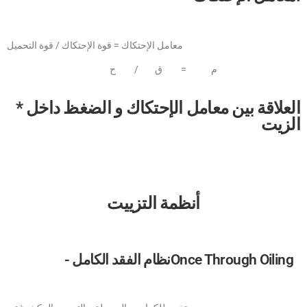
معامل الإحتكاك = قوة الإحتكاك / قوة التحميل
م = ق / ح
* العلاقة بين معامل الإحتكاك و الضغظ داخل
الزيت
أنظمة التزييت
- نظام الفقد الكاملOnce Through Oiling