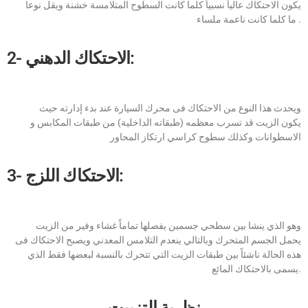
يكون الاحتكاك عالياً نسبياً كلما كانت السطوح المتلامسة خشنة ويقل نوعا
ما كلما كانت ناعمة ملساء .
2- الاحتكاك الدهني:
ويحدث هذا النوع من الاحتكاك فى محرك السيارة عند بدء إدارته حيث
يكون الزيت قد تسرب معظمه (طبقاته الداخلية) من طبقات المكابس و
الاسطوانات وكذلك سطوح كراسي ارتكاز المحاور
3- الاحتكاك اللزج:
وهو الذي ينشا بين سطحي جسمين يفصلها تماماً غشاء وفير من الزيت
يحمل الجسم المتحرك وبالتالي ينعدم التلامس المعدني ويصبح الاحتكاك فى
هذه الحالة ناشئاً بين طبقات الزيت التي تتحرك بالنسبة لبعضها فقط الذي
يسمى بالاحتكاك المائع.
نظرية التزييت