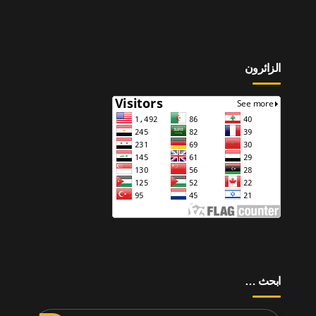
الزائرون
ابحث …