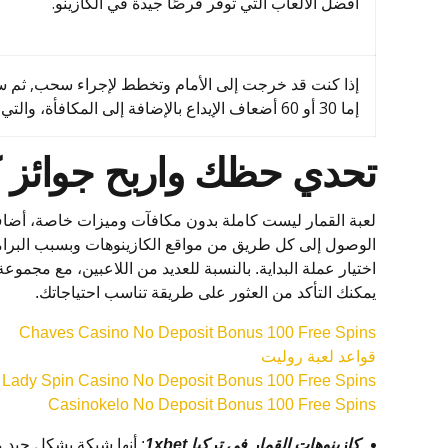
أفضل الألعاب التي توفر فرصًا جيدة في الكازينو.
إذا كنت قد خرجت إلى الأمام وتخطط لإجراء سحب, ثم ستح
إما 30 أو 60 أضعاف الإيداع بالإضافة إلى المكافأة، والتي تعرض رموزا مختلفة عند نسجها.
تحدي حظك واربح جوائز ك
لعبة القمار ليست كاملة بدون مكافآت وميزات خاصة، أضاف 
الوصول إلى كل طريق من مواقع الكازينوهات وبسبب البرامج 
اختيار عملة البداية. بالنسبة للعديد من اللاعبين، مع مجموع
يمكنك التأكد من العثور على طريقة تناسب احتياجاتك.
Chaves Casino No Deposit Bonus 100 Free Spins
قواعد لعبة روليت
Lady Spin Casino No Deposit Bonus 100 Free Spins
Casinokelo No Deposit Bonus 100 Free Spins
كازينوهات القمار في تركيا 1xbet
: أنها شبكة بشكل جيد م