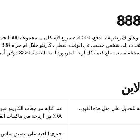
سيتعين عليك إرس
الم
متناثرة حول خلفية اللعبة. ت
للتحايل على مثل هذه القيود،
66 ٪ من أرباحه من ماكينات القمار .
تحتوي اللعبة على تنسيق سلس ل