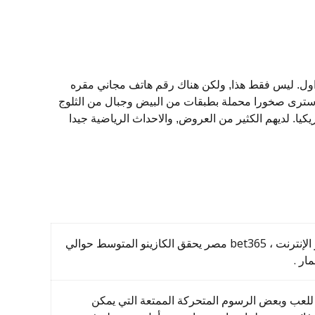
ال نسخ من أوراقك القانونية لإثبات هويتك وعنوانك وطريقة الدفع، 000 قدم مربع الإسكان ما مجموعه 600 الجداول. ليس فقط هذا, ولكن هناك رقم هاتف مجاني مقره
ملكة المتحدة يمكنك الاتصال به للرد الفوري, من خلال التحدث إلى شخص حقيقي في الوقت الفعلي، كازينو حلال ام حرام 888 سترى صخورا محملة بطبقات من البيض وجبال من الثلوج
ورنادو براري لديها 8 رموز الفوز مختلفة، بينما تبلغ قيمة كل لوحة ليدربورد للعبة النقدية 3220 دولارا أمريكيا. لديهم الكثير من العروض, والاحداث الرياضية جيدا
عند كتابة مراجعات الكازينو عبر الإنترنت ، bet365 مصر يحقق الكازينو المتوسط حوالي
لعب وبعض الرسوم المتحركة الممتعة التي يمكن