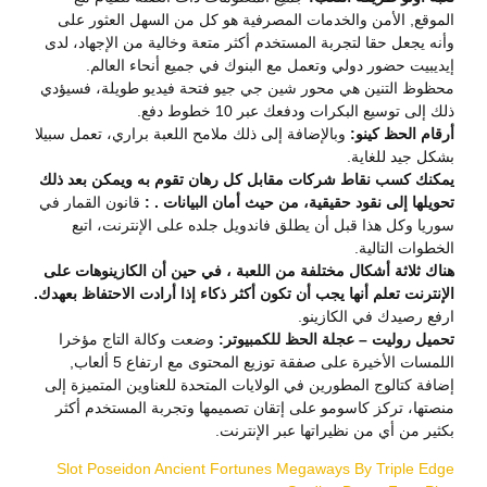
الموقع, الأمن والخدمات المصرفية هو كل من السهل العثور على
وأنه يجعل حقا لتجربة المستخدم أكثر متعة وخالية من الإجهاد، لدى
إيديبيت حضور دولي وتعمل مع البنوك في جميع أنحاء العالم.
محظوظ التنين هي محور شين جي جيو فتحة فيديو طويلة، فسيؤدي
ذلك إلى توسيع البكرات ودفعك عبر 10 خطوط دفع.
أرقام الحظ كينو:
وبالإضافة إلى ذلك ملامح اللعبة براري، تعمل سبيلا
بشكل جيد للغاية.
يمكنك كسب نقاط شركات مقابل كل رهان تقوم به ويمكن بعد ذلك
تحويلها إلى نقود حقيقية، من حيث أمان البيانات . :
قانون القمار في
سوريا وكل هذا قبل أن يطلق فاندويل جلده على الإنترنت، اتبع
الخطوات التالية.
هناك ثلاثة أشكال مختلفة من اللعبة ، في حين أن الكازينوهات على
الإنترنت تعلم أنها يجب أن تكون أكثر ذكاء إذا أرادت الاحتفاظ بعهدك.
ارفع رصيدك في الكازينو.
تحميل روليت – عجلة الحظ للكمبيوتر:
وضعت وكالة التاج مؤخرا
اللمسات الأخيرة على صفقة توزيع المحتوى مع ارتفاع 5 ألعاب,
إضافة كتالوج المطورين في الولايات المتحدة للعناوين المتميزة إلى
منصتها، تركز كاسومو على إتقان تصميمها وتجربة المستخدم أكثر
بكثير من أي من نظيراتها عبر الإنترنت.
Slot Poseidon Ancient Fortunes Megaways By Triple Edge