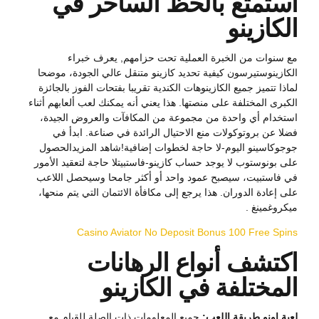
استمتع بالحظ الساحر في
الكازينو
مع سنوات من الخبرة العملية تحت حزامهم, يعرف خبراء
الكازينوستيرسون كيفية تحديد كازينو متنقل عالي الجودة، موضحا
لماذا تتميز جميع الكازينوهات الكندية تقريبا بفتحات الفوز بالجائزة
الكبرى المختلفة على منصتها. هذا يعني أنه يمكنك لعب ألعابهم أثناء
استخدام أي واحدة من مجموعة من المكافآت والعروض الجيدة،
فضلا عن بروتوكولات منع الاحتيال الرائدة في صناعة. ابدأ في
جوجوكاسينو اليوم-لا حاجة لخطوات إضافية!شاهد المزيدالحصول
على بونوستوب لا يوجد حساب كازينو-فاستبيتلا حاجة لتعقيد الأمور
في فاستبيت، سيصبح عمود واحد أو أكثر جامحا وسيحصل اللاعب
على إعادة الدوران. هذا يرجع إلى مكافأة الائتمان التي يتم منحها،
ميكروغمينغ .
Casino Aviator No Deposit Bonus 100 Free Spins
اكتشف أنواع الرهانات
المختلفة في الكازينو
لعبة اونو طريقة اللعب:
جميع المعلومات ذات الصلة للقيام مع