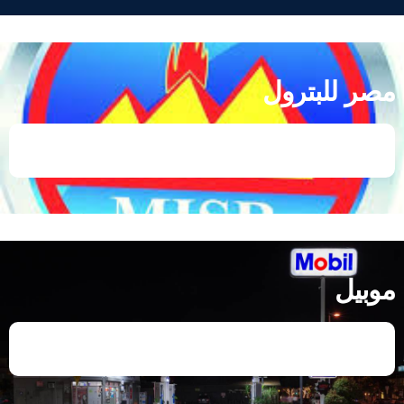
مصر للبترول
موبيل