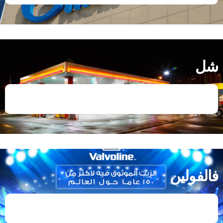
شل
فالفولين