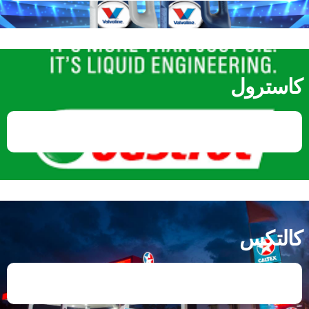
كاسترول
كالتكس