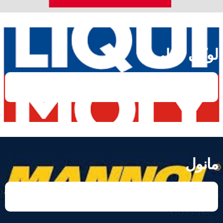
لوكى مولى
مانول