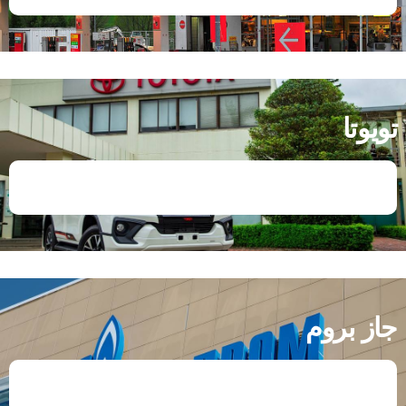
تويوتا
جاز بروم