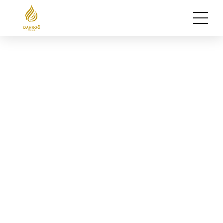
التعاون للبترول
اويل ليبيا