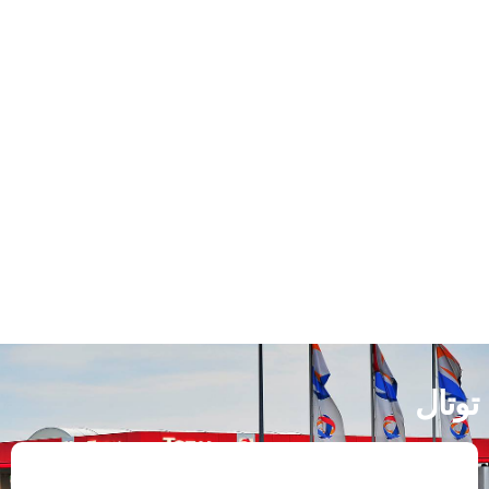
بيزول
توتال