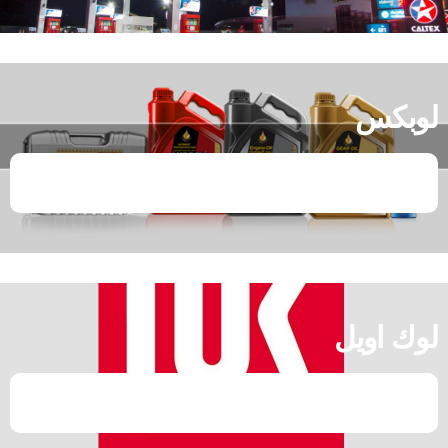
لوبكس
لوك اويل