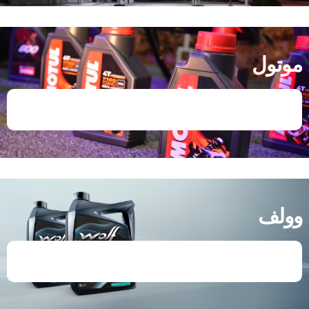
موتول
وولف