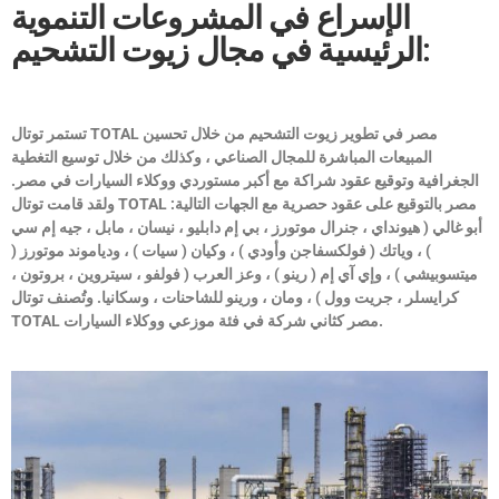
الإسراع في المشروعات التنموية
الرئيسية في مجال زيوت التشحيم:
مصر في تطوير زيوت التشحيم من خلال تحسين
TOTAL
تستمر توتال
المبيعات المباشرة للمجال الصناعي ، وكذلك من خلال توسيع التغطية
الجغرافية وتوقيع عقود شراكة مع أكبر مستوردي ووكلاء السيارات في مصر.
مصر بالتوقيع على عقود حصرية مع الجهات التالية:
TOTAL
ولقد قامت توتال
أبو غالي ( هيونداي ، جنرال موتورز ، بي إم دابليو ، نيسان ، مابل ، جيه إم سي
) ، وياتك ( فولكسفاجن وأودي ) ، وكيان ( سيات ) ، ودياموند موتورز (
ميتسوبيشي ) ، وإي آي إم ( رينو ) ، وعز العرب ( فولفو ، سيتروين ، بروتون ،
كرايسلر ، جريت وول ) ، ومان ، ورينو للشاحنات ، وسكانيا. وتُصنف توتال
مصر كثاني شركة في فئة موزعي ووكلاء السيارات.
TOTAL