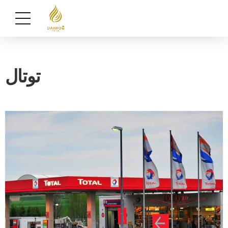
توتال