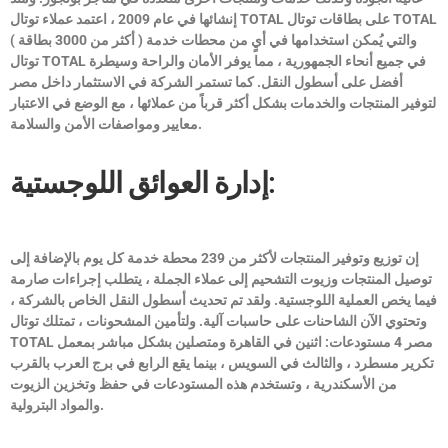
TOTAL
على بطاقات توتال
TOTAL
إنشائها في عام 2009 ، اعتمد عملاء توتال
( أكثر من 3000 بطاقة ) والتي يُمكن استخدامها في أيٍ من محطات خدمة
في جميع أنحاء الجمهورية ، مما يوفر الأمان والراحة وسيطرة
TOTAL
توتال
أفضل على أسطول النقل. كما تستمر الشركة في الاستثمار داخل مصر
لتوفير المنتجات والخدمات بشكل أكثر قرباً من عملائها ، مع الوضع في الاعتبار
معايير ومواصفات الأمن والسلامة.
إدارة العوائق اللوجستية:
إن توزيع وتوفير المنتجات لأكثر من 239 محطة خدمة كل يوم بالإضافة إلى
توصيل المنتجات وزيوت التشحيم إلى عملاء الجملة ، يتطلب إجراءات صارمة
فيما يخص العملية اللوجستية. ولقد تم تحديث أسطول النقل الخاص بالشركة ،
وتحتوي الآن الشاحنات على حاسبات آلية. ولتأمين المشحونات ، تمتلك توتال
مصر 4 مستودعات: اثنين في القاهرة ومتصلين بشكل مباشر بمعمل
TOTAL
تكرير مسطرد ، والثالث في السويس ، بينما يقع الرابع في برج العرب بالقرب
من الأسكندرية ، وتستخدم هذه المستودعات في حفظ وتخزين الزيوت
والمواد البترولية.