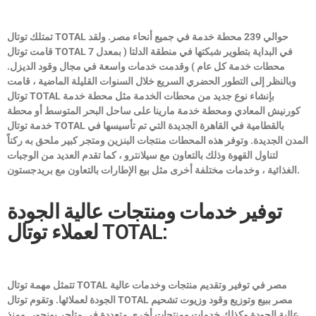
حوالي 239 محطة خدمة في جميع أنحاء مصر. ولقد
TOTAL
تمتلك توتال
في البداية بتطوير شبكتها في منطقة الدلتا ( بمعدل 7
TOTAL
قامت توتال
محطات خدمة كل عام ) وقدمت خدمات واسعة في مجال وقود الديزل.
وبالنظر إلى التطور الحضري السريع خلال السنوات القليلة الماضية ، قامت
بإنشاء نوع جديد من محطات الخدمة مثل محطة خدمة
TOTAL
توتال
كورنيش المعادي ومحطة خدمة مارينا على ساحل البحر المتوسط أو محطة
بالقطامية في القاهرة الجديدة التي تم تأسيسها في
TOTAL
خدمة توتال
المدن الجديدة. وتوفر هذه المحطات منتجات البنزين ومتجر كبير ملحق به ركناً
لتناول القهوة وذلك بالتعاون مع سيلانترو ، كما تقدم العديد من الوجبات
الغذائية ، وخدمات مختلفة أخرى مثل بيع الإطارات بالتعاون مع بريدجستون.
توفير خدمات ومنتجات عالية الجودة
لعملاء توتال TOTAL:
مصر في توفير وتقديم منتجات وخدمات عالية
TOTAL
تتمثل مهمة توتال
مصر ببيع وتوزيع وقود وزيوت تشحيم
TOTAL
الجودة لعملائها. وتقوم توتال
عالية الجودة وكذلك خدمات ومنتجات أخرى متعددة في متاجر بونجور. ومنذ