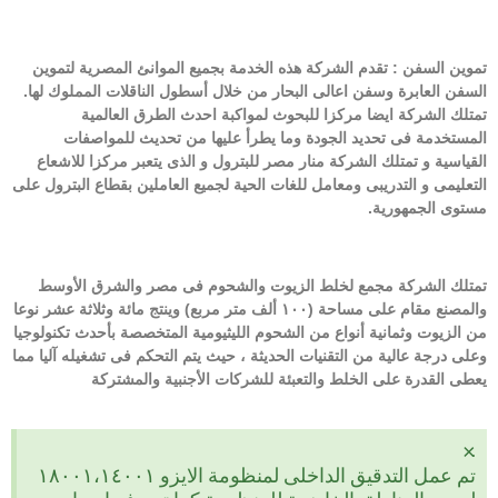
تموين السفن : تقدم الشركة هذه الخدمة بجميع الموانئ المصرية لتموين
السفن العابرة وسفن اعالى البحار من خلال أسطول الناقلات المملوك لها.
تمتلك الشركة ايضا مركزا للبحوث لمواكبة احدث الطرق العالمية
المستخدمة فى تحديد الجودة وما يطرأ عليها من تحديث للمواصفات
القياسية و تمتلك الشركة منار مصر للبترول و الذى يتعبر مركزا للاشعاع
التعليمى و التدريبى ومعامل للغات الحية لجميع العاملين بقطاع البترول على
مستوى الجمهورية.
تمتلك الشركة مجمع لخلط الزيوت والشحوم فى مصر والشرق الأوسط
والمصنع مقام على مساحة (١٠٠ ألف متر مربع) وينتج مائة وثلاثة عشر نوعا
من الزيوت وثمانية أنواع من الشحوم الليثيومية المتخصصة بأحدث تكنولوجيا
وعلى درجة عالية من التقنيات الحديثة ، حيث يتم التحكم فى تشغيله آليا مما
يعطى القدرة على الخلط والتعبئة للشركات الأجنبية والمشتركة
×
.
تم عمل التدقيق الداخلى لمنظومة الايزو ١٨٠٠١،١٤٠٠١